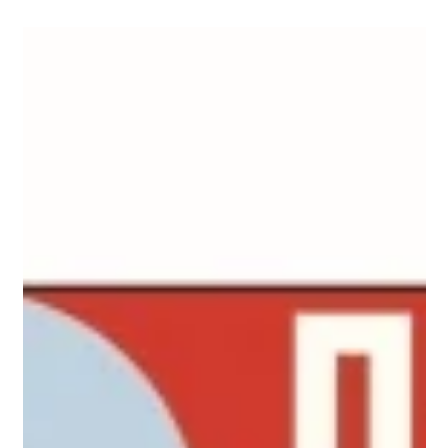
הזמן הנכון! על סודות השיתוף הוירטואלי
שיחות ועידה? חלפו מהעולם, טיסות עסקיות? מיותרות, אי מיילים הם דינוזאורים
טכנולוגיים. היועץ הגרמני הולגר נויה אמר, בריאיון למגזין דה-מרקר...