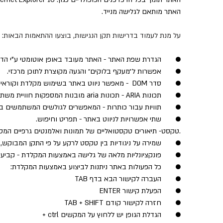
האתר מותאם לגלישה מנייד.
על מנת לעמוד בדרישות תקן הנגישות, בוצעו ההתאמות הבאות:
●       הגדרת שפת האתר - האתר מעובד באופן אוטומטי ע"י הדפ
●       אפשרות ל״מעקף בלוקים״ והגעה מקוצרת לתוכן מרכזי.
●       סדר DOM  - מאפשר ניווט באתר בשימוש מקלדת וקוראי מסך.
●       תכונות ARIA - תכונות aria מובנות המספקות חוויית משתמש נגישה ומועשרת.
●       תוויות עבור כותרות - המאפשרים לגולשים המשתמשים בק
●       שתי אפשרויות לניווט באתר - תפריט וחיפוש.
●       Alt טקסט- תיאורים טקסטואליים של תמונות ואלמנטים גרפיים המסייעים למשתמשים לקויי ראייה.
●       שמירה על ניגודיות בין טקסט לרקע על פי התקן המבוקש, 
●       פונקציונליות מלאה של גלישה באמצעות המקלדת - קביעת נ
●       כל הפעולות באתר ניתנות לביצוע באמצעות המקלדת:
●       העברה לקישור הבא בדף TAB
●       הפעלת קישור ENTER
●       חזרה לקישור קודם TAB + SHIFT
●       הגדלת הגופן יש ללחוץ על המקשים ctrl +