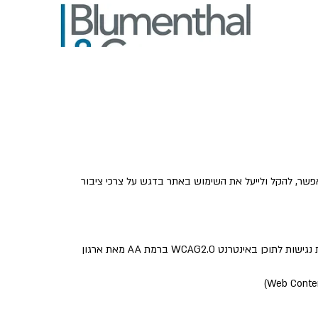
פשר, להקל ולייעל את השימוש באתר בדגש על צרכי ציבור 
אתר זה עומד בדרישות תקנות שיוויון זכויות לאנשים עם מוגבלות (התאמות נגישות לשירות), התשע"ג 2013.התאמות הנגישות בוצעו עפ"י הנחיות נגישות לתוכן באינטרנט WCAG2.0 ברמת AA מאת ארגון 