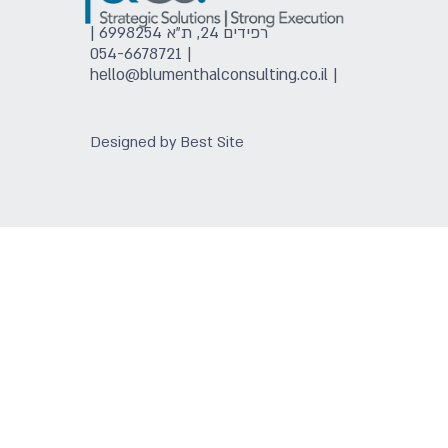
רפידים 24, ת"א 6998254 |
054-6678721
|
hello@blumenthalconsulting.co.il
|
Designed by
Best Site