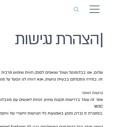
|
הצהרת נגישות
שלום, אנו בבלומנטל ושות' שואפים לספק חווית שימוש מרבית 
זה. במידה ונתקלתם בבעיית נגישות, אנא דווחו לנו ונפעל על מנ
נגישות האתר
W3C
(Web Content Accessibility Guidelines - העומד בסטנדרטים הגלובליים הגבוהים ביותר).במסגרת זו נבדק ותוקן באמצעות כלי הנגישות הייעודי של וויקס.
האתר תומך בכל הדפדפנים הפופולריים כגון: Internet Explorer 10 ומעלה , Google Chrome, Mozila Firefox.