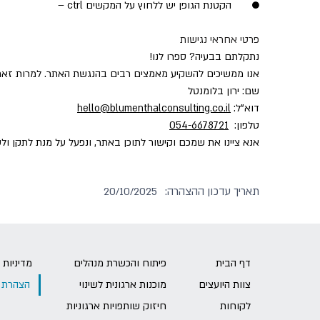
●       הקטנת הגופן יש ללחוץ על המקשים ctrl –
פרטי אחראי נגישות
נתקלתם בבעיה? ספרו לנו!
אנו ממשיכים להשקיע מאמצים רבים בהנגשת האתר. למרות זאת, 
שם: ירון בלומנטל
דוא"ל: 
hello@blumenthalconsulting.co.il
טלפון: 
054-6678721
אנא ציינו את שמכם וקישור לתוכן באתר, ונפעל על מנת לתקן ול
תאריך עדכון ההצהרה:
20/10/2025
דף הבית
פיתוח והכשרת מנהלים
מדיניות 
צוות היועצים
מוכנות ארגונית לשינוי
הצהרת נ
לקוחות
חיזוק שותפויות ארגוניות