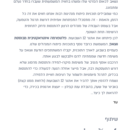
נשאב לכאוס הפרטי שלו ומשהו בחוויה המשמעותית שעברו בחדר נעלם 
ומתפוגג. 
כמי שמובילים תוכניות פיתוח מנהיגות רבות אנחנו חווים את זה כל 
הזמן, והאמת - זה מתסכל! התפתחות אמיתית דורשת תרגול והטמעה, 
אבל בעומס העבודה של מנהלים הרצון להתנסות נדחק לתחתית 
הרשימה תחת השוטף.
לכן פיתחנו את אתגר 12 השבועות. 
פלטפורמה אינטראקטיבית מבוססת 
ווצאפ
, המשמשת כרובד נוסף בתוכניות פיתוח המנהלים שלנו. 
פעמיים בשבוע, לאורך התוכנית, יקבלו המשתתפים הודעת ווצאפ על 
משימה חדשה שממתינה להם ויתבקשו לבצע אותה. 
הרכבנו אוסף מגניב של משימות מיקרו-למידה והתנסות מהסוג שלא 
דורש התעסקות רבה, אבל מייצר אחלה הנעה לפעולה כדי להתנסות 
בכלים, לתרגל מיומנויות ולשמור על רציפות חוויית הלמידה.
נשמח להזמין אותך להכיר את אתגר 12 השבועות (ולחוות ממנו קצת) 
בוובינר של שעה, בהובלת ענת קפלון – יועצת ארגונית בכירה, כדי 
להראות לך כיצד…
עוד
שיתוף