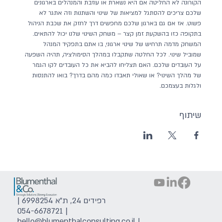
הקורונה לא החליטה אם היא נשארת או עוזבת והמנהלים בארגונים 
שלכם צריכים להסתגל למציאות של שינוי והשתנות וזה אתגר לא 
פשוט. אז אם גם בארגון שלכם מחפשים דרך לחזק את שכבת הניהול 
בתקופה כזו בהשקעת זמן קצר – משחק השינוי שלנו יכול להתאים.
המשחק מדמה תרחיש של שינוי ארגוני, בו אתם בתפקיד המנהל 
שמוביל שינוי. לכל החלטה שתקבלו במהלך הסימולציה, תהיה השפעה 
על העובדים שלכם. האם תצליחו להביא את כל העובדים לקו הגמר 
של מהלך השינוי? או שאולי תאבדו כמה מהם בדרך? בואו להתנסות 
ולגלות בעצמכם.
שיתוף
רפידים 24, ת"א 6998254 |
054-6678721
|
hello@blumenthalconsulting.co.il
|