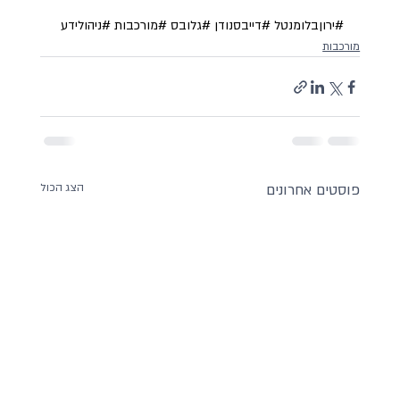
#ירוןבלומנטל
#דייבסנודן
#גלובס
#מורכבות
#ניהולידע
מורכבות
פוסטים אחרונים
הצג הכול