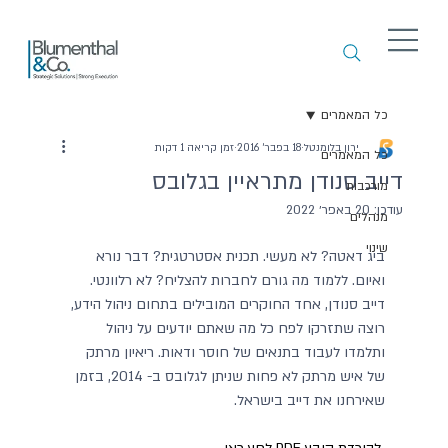
כל המאמרים
ירון בלומנטל
18 בפבר׳ 2016
זמן קריאה 1 דקות
כל המאמרים
דייב סנודן מתראיין בגלובס
מורכבות
עודכן:
20 באפר׳ 2022
מנהלים
שינוי
ביג דאטה? לא מעשי. תכנית אסטרטגית? דבר נורא 
ואיום. ללמוד מה גורם לחברות להצליח? לא רלוונטי. 
דייב סנודן, אחד החוקרים המובילים בתחום ניהול הידע, 
רוצה שתזרקו לפח כל מה שאתם יודעים על ניהול 
ותלמדו לעבוד בתנאים של חוסר ודאות. ריאיון מרתק 
של איש מרתק לא פחות שניתן לגלובס ב- 2014, בזמן 
שאירחנו את דייב בישראל.