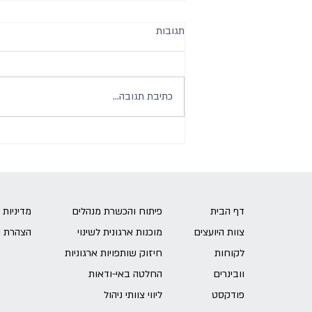
תגובות
כתיבת תגובה...
עשה לך מבנה (ארגוני)
דף הבית
פיתוח והכשרת מנהלים
מדיניות 
צוות היועצים
מוכנות ארגונית לשינוי
הצהרת נ
לקוחות
חיזוק שותפויות ארגוניות
וובינרים
החלטה באי-ודאות
פודקסט
ליווי צוותי ניהול